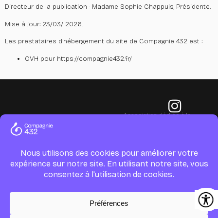
Directeur de la publication : Madame Sophie Chappuis, Présidente.
Mise à jour: 23/03/ 2026.
Les prestataires d’hébergement du site de Compagnie 432 est :
OVH pour https://compagnie432.fr/
Association dédiée à la
création artistique, culturelle
et médico-sociale.
51 Avenue Maréchal de Saxe,
69003 Lyon – France
Mentions légales
contact@compagnie432.fr
Politique de
confidentialité
Gestion de
cookies