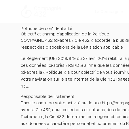
Aller
au
La Compagnie
contenu
Politique de confidentialité
Objectif et champ d’application de la Politique
COMPAGNIE 432 (ci-après « Cie 432 ») accorde la plus gr
respect des dispositions de la Législation applicable.
Le Règlement (UE) 2016/679 du 27 avril 2016 relatif à l
ces données (ci-après « RGPD ») a irme que les données à 
(ci-après la « Politique ») a pour objectif de vous four
votre navigation sur le site internet de la Cie 432 (pag
432.
Responsable de Traitement
Dans le cadre de votre activité sur le site
https://compag
avec la Cie 432, nous collectons et utilisons, des donn
Traitements, la Cie 432 détermine les moyens et les fin
aux données à caractère personnel, et notamment du Rè