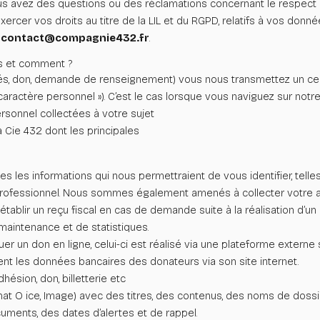
vous avez des questions ou des réclamations concernant le respect 
cer vos droits au titre de la LIL et du RGPD, relatifs à vos donné
:
contact@compagnie432.fr
.
s et comment ?
lités, don, demande de renseignement) vous nous transmettez un ce
caractère personnel »). C’est le cas lorsque vous naviguez sur notr
ersonnel collectées à votre sujet
a Cie 432 dont les principales
es les informations qui nous permettraient de vous identifier, tel
t professionnel. Nous sommes également amenés à collecter votre a
tablir un reçu fiscal en cas de demande suite à la réalisation d’un 
maintenance et de statistiques.
uer un don en ligne, celui-ci est réalisé via une plateforme externe s
nt les données bancaires des donateurs via son site internet.
dhésion, don, billetterie etc
mat O ice, Image) avec des titres, des contenus, des noms de dossi
uments, des dates d’alertes et de rappel.