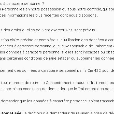
 à caractère personnel ?
 Personnelles en notre possession ou sous notre contrôle, qui sont
 des informations les plus récentes dont nous disposons .
des droits qu’elles peuvent exercer. Ainsi sont prévus :
rmation claire, précise et complète sur l’utilisation des données à ca
s données à caractère personnel que le Responsable de Traitement 
fier les données à caractère personnel si elles sont inexactes ou ob
 dans certaines conditions, de faire effacer ou supprimer les données
raitement des données à caractère personnel par la Cie 432 pour des
t à tout moment de retirer le Consentement lorsque le Traitement e
, dans certaines conditions, de demander que le Traitement des d
de demander que les données à caractère personnel soient transmi
 automatisée
: le droit pour le demandeur de refuser la prise de dé