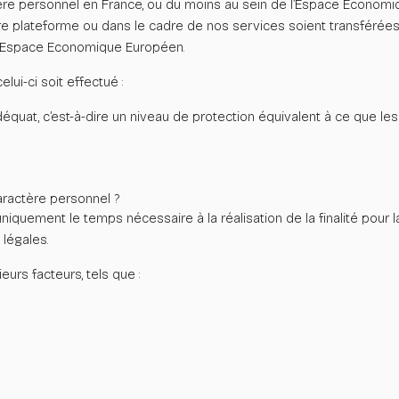
ère personnel en France, ou du
moins au sein de l’Espace Économi
re plateforme ou dans le cadre de nos services soient transférée
l’Espace Economique Européen.
ui-ci soit effectué :
équat, c’est-à-dire un niveau de protection équivalent à ce que l
actère personnel ?
uement le temps nécessaire à la réalisation de la finalité pour l
légales.
urs facteurs, tels que :