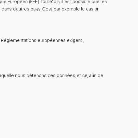
que Européen (EEE).
Toutefois, il est possible que les
s dans d’autres
pays. C’est par exemple le cas si
es Réglementations européennes exigent ;
aquelle nous détenons ces données, et ce, afin de