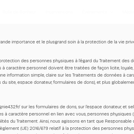
Bulle de Bonheur
Interventions
Événements
Médi
ande importance et le plusgrand soin à la protection de la vie pri
a protection des personnes physiques à l’égard du Traitement des do
caractère personnel doivent être traitées de façon licite, loyale, et
nir une information simple, claire sur les Traitements de données à 
es du site, espace donateur, formulaires de dons), et plus globalem
nie432.fr/
sur les formulaires de dons, sur l’espace donateur, et s
ées à caractère personnel en lien avec vous, personnes physiques 
alités du Traitement. Ainsi, nous agissons en tant que Responsable 
glement (UE) 2016/679 relatif à la protection des personnes phys