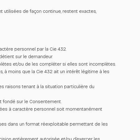
 utilisées de façon continue, restent exactes,
ractère personnel par la Cie 432.
détient sur le demandeur.
solètes et/ou de les compléter si elles sont incomplètes.
, à moins que la Cie 432 ait un intérêt légitime à les
 raisons tenant à la situation particulière du
st fondé sur le Consentement.
onnées à caractère personnel soit momentanément
ses dans un format réexploitable permettant de les
cision entièrement autorisée et/ou d’exercer les