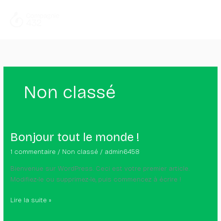
Aller
au
contenu
Non classé
Bonjour
Bonjour tout le monde !
tout
1 commentaire
/
Non classé
/
admin6458
le
monde !
Bienvenue sur WordPress. Ceci est votre premier article.
Modifiez-le ou supprimez-le, puis commencez à écrire !
Lire la suite »